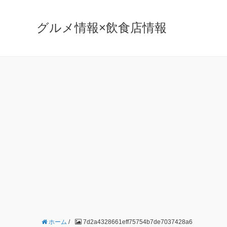
グルメ情報×飲食店情報
ホーム
/
7d2a4328661eff75754b7de7037428a6